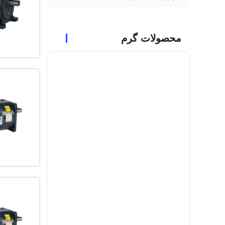
محصولات گرم
AC GEAR MOTOR
32MM شفت CH32-1500