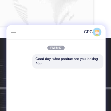
GPG
5:47 PM
Good day, what product are you looking 
for?
تلفن：86--13626773357
ایمیل：sales@gpgmotor.com