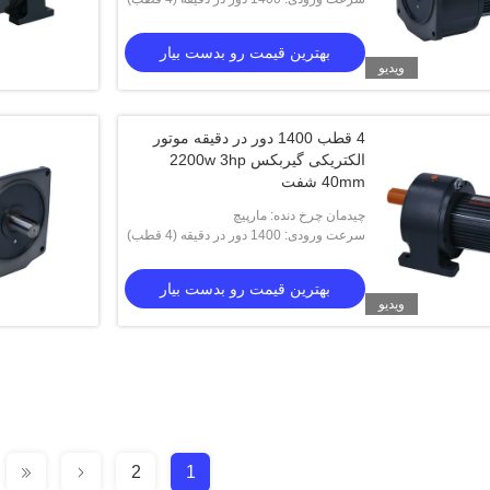
بهترین قیمت رو بدست بیار
ویدیو
4 قطب 1400 دور در دقیقه موتور
الکتریکی گیربکس 2200w 3hp
40mm شفت
چیدمان چرخ دنده: مارپیچ
سرعت ورودی: 1400 دور در دقیقه (4 قطب)
بهترین قیمت رو بدست بیار
ویدیو
2
1