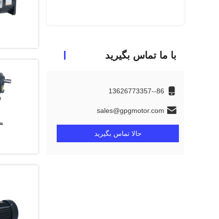
بهترین قی
با ما تماس بگیرید
86--13626773357
sales@gpgmotor.com
حالا تماس بگیرید